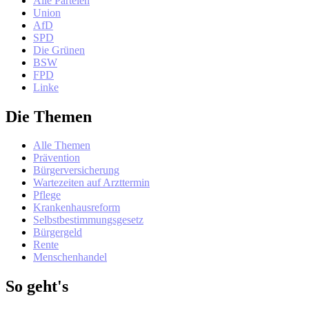
Alle Parteien
Union
AfD
SPD
Die Grünen
BSW
FPD
Linke
Die Themen
Alle Themen
Prävention
Bürgerversicherung
Wartezeiten auf Arzttermin
Pflege
Krankenhausreform
Selbstbestimmungsgesetz
Bürgergeld
Rente
Menschenhandel
So geht's