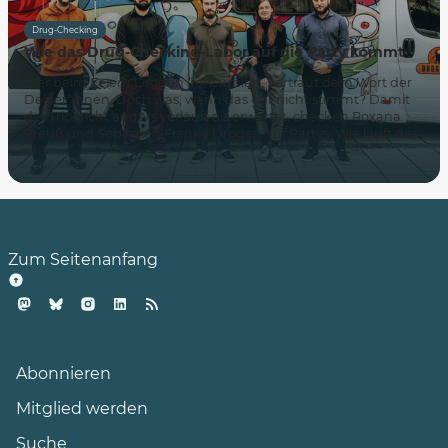
Drug-Checking
Wie das Drug-Checking-Labor auf die Party kommt
Wer beim Feiern Drogen konsumiert, vertraut dem Wort der
Dealer*innen. Doch was, wenn das gar nicht stimmt? Damit
der Trip nicht anders verläuft als erwartet, checken Roxana
Preuß und Sebastian Franke Drogen auf Partys. Wie läuft das
ab?
Zum Seitenanfang
Abonnieren
Mitglied werden
Suche