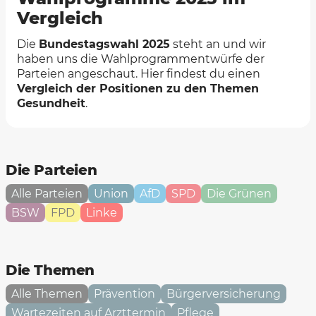
Vergleich
Die
Bundestagswahl 2025
steht an und wir
haben uns die Wahlprogrammentwürfe der
Parteien angeschaut. Hier findest du einen
Vergleich der Positionen zu den Themen
Gesundheit
.
Die Parteien
Alle Parteien
Union
AfD
SPD
Die Grünen
BSW
FPD
Linke
Die Themen
Alle Themen
Prävention
Bürgerversicherung
Wartezeiten auf Arzttermin
Pflege