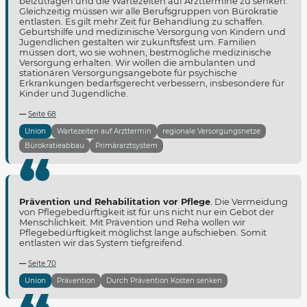
beizutragen und die Wartezeiten auf Arzttermine zu senken.
Gleichzeitig müssen wir alle Berufsgruppen von Bürokratie
entlasten. Es gilt mehr Zeit für Behandlung zu schaffen.
Geburtshilfe und medizinische Versorgung von Kindern und
Jugendlichen gestalten wir zukunftsfest um. Familien
müssen dort, wo sie wohnen, bestmögliche medizinische
Versorgung erhalten. Wir wollen die ambulanten und
stationären Versorgungsangebote für psychische
Erkrankungen bedarfsgerecht verbessern, insbesondere für
Kinder und Jugendliche.
Seite 68
Union
Wartezeiten auf Arzttermin
regionale Versorgungsnetze
Bürokratieabbau
Primärarztsystem
Prävention und Rehabilitation vor Pflege
. Die Vermeidung
von Pflegebedürftigkeit ist für uns nicht nur ein Gebot der
Menschlichkeit. Mit Prävention und Reha wollen wir
Pflegebedürftigkeit möglichst lange aufschieben. Somit
entlasten wir das System tiefgreifend.
Seite 70
Union
Prävention
Durch Prävention Kosten senken