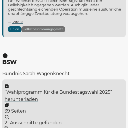
Der Wechsel des Geschlechtseintrags darf nicht der
Beliebigkeit hingegeben werden. Auch gilt: Jeder
geschlechtsangleichenden Operation muss eine ausführliche
unabhängige Zweitberatung vorausgehen.
Seite 62
Union
Selbstbestimmungsgesetz
BSW
Bündnis Sarah Wagenknecht
“Wahlprogramm für die Bundestagswahl 2025”
herunterladen
39 Seiten
21 Ausschnitte gefunden