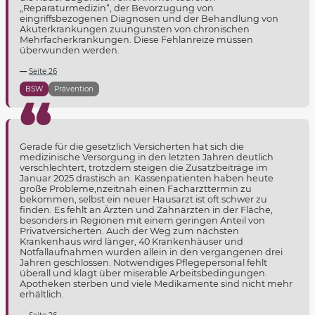
„Reparaturmedizin“, der Bevorzugung von
eingriffsbezogenen Diagnosen und der Behandlung von
Akuterkrankungen zuungunsten von chronischen
Mehrfacherkrankungen. Diese Fehlanreize müssen
überwunden werden.
Seite 26
BSW
Prävention
Gerade für die gesetzlich Versicherten hat sich die
medizinische Versorgung in den letzten Jahren deutlich
verschlechtert, trotzdem steigen die Zusatzbeiträge im
Januar 2025 drastisch an. Kassenpatienten haben heute
große Probleme,nzeitnah einen Facharzttermin zu
bekommen, selbst ein neuer Hausarzt ist oft schwer zu
finden. Es fehlt an Ärzten und Zahnärzten in der Fläche,
besonders in Regionen mit einem geringen Anteil von
Privatversicherten. Auch der Weg zum nächsten
Krankenhaus wird länger, 40 Krankenhäuser und
Notfallaufnahmen wurden allein in den vergangenen drei
Jahren geschlossen. Notwendiges Pflegepersonal fehlt
überall und klagt über miserable Arbeitsbedingungen.
Apotheken sterben und viele Medikamente sind nicht mehr
erhältlich.