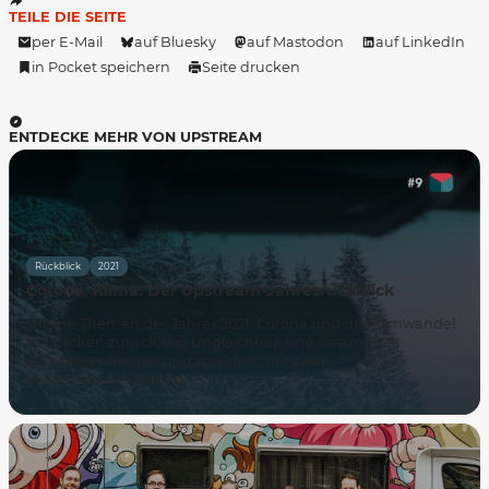
TEILE DIE SEITE
per E-Mail
auf Bluesky
auf Mastodon
auf LinkedIn
in Pocket speichern
Seite drucken
ENTDECKE MEHR VON UPSTREAM
Rückblick
2021
Corona, Klima: Der Upstream-Jahresrückblick
Unsere Themen des Jahres 2021: Corona und der Klimwandel.
Wir blicken zurück, wie Ungleichheit und Gesundheit
zusammenhingen und sprechen mit zwei
Medizinsoziolog:innen.