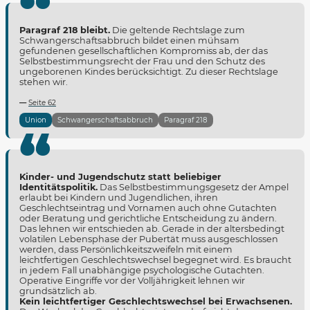
Paragraf 218 bleibt.
Die geltende Rechtslage zum
Schwangerschaftsabbruch bildet einen mühsam
gefundenen gesellschaftlichen Kompromiss ab, der das
Selbstbestimmungsrecht der Frau und den Schutz des
ungeborenen Kindes berücksichtigt. Zu dieser Rechtslage
stehen wir.
Seite 62
Union
Schwangerschaftsabbruch
Paragraf 218
Kinder- und Jugendschutz statt beliebiger
Identitätspolitik.
Das Selbstbestimmungsgesetz der Ampel
erlaubt bei Kindern und Jugendlichen, ihren
Geschlechtseintrag und Vornamen auch ohne Gutachten
oder Beratung und gerichtliche Entscheidung zu ändern.
Das lehnen wir entschieden ab. Gerade in der altersbedingt
volatilen Lebensphase der Pubertät muss ausgeschlossen
werden, dass Persönlichkeitszweifeln mit einem
leichtfertigen Geschlechtswechsel begegnet wird. Es braucht
in jedem Fall unabhängige psychologische Gutachten.
Operative Eingriffe vor der Volljährigkeit lehnen wir
grundsätzlich ab.
Kein leichtfertiger Geschlechtswechsel bei Erwachsenen.