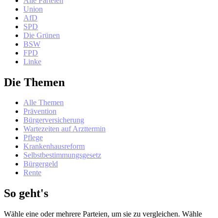
Alle Parteien
Union
AfD
SPD
Die Grünen
BSW
FPD
Linke
Die Themen
Alle Themen
Prävention
Bürgerversicherung
Wartezeiten auf Arzttermin
Pflege
Krankenhausreform
Selbstbestimmungsgesetz
Bürgergeld
Rente
So geht's
Wähle eine oder mehrere Parteien, um sie zu vergleichen. Wähle