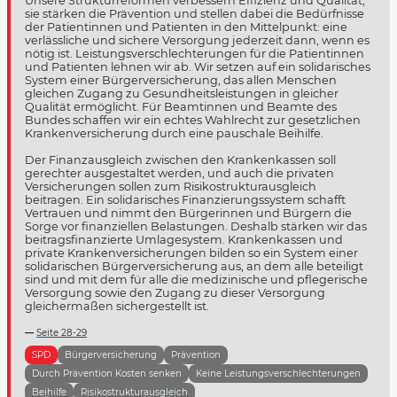
Unsere Strukturreformen verbessern Effizienz und Qualität,
sie stärken die Prävention und stellen dabei die Bedürfnisse
der Patientinnen und Patienten in den Mittelpunkt: eine
verlässliche und sichere Versorgung jederzeit dann, wenn es
nötig ist. Leistungsverschlechterungen für die Patientinnen
und Patienten lehnen wir ab. Wir setzen auf ein solidarisches
System einer Bürgerversicherung, das allen Menschen
gleichen Zugang zu Gesundheitsleistungen in gleicher
Qualität ermöglicht. Für Beamtinnen und Beamte des
Bundes schaffen wir ein echtes Wahlrecht zur gesetzlichen
Krankenversicherung durch eine pauschale Beihilfe.
Der Finanzausgleich zwischen den Krankenkassen soll
gerechter ausgestaltet werden, und auch die privaten
Versicherungen sollen zum Risikostrukturausgleich
beitragen. Ein solidarisches Finanzierungssystem schafft
Vertrauen und nimmt den Bürgerinnen und Bürgern die
Sorge vor finanziellen Belastungen. Deshalb stärken wir das
beitragsfinanzierte Umlagesystem. Krankenkassen und
private Krankenversicherungen bilden so ein System einer
solidarischen Bürgerversicherung aus, an dem alle beteiligt
sind und mit dem für alle die medizinische und pflegerische
Versorgung sowie den Zugang zu dieser Versorgung
gleichermaßen sichergestellt ist.
Seite 28-29
SPD
Bürgerversicherung
Prävention
Durch Prävention Kosten senken
Keine Leistungsverschlechterungen
Beihilfe
Risikostrukturausgleich