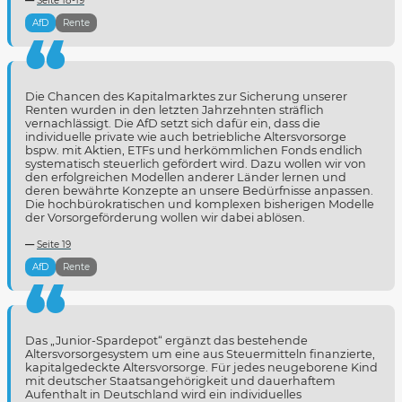
Seite 18-19
AfD
Rente
Die Chancen des Kapitalmarktes zur Sicherung unserer
Renten wurden in den letzten Jahrzehnten sträflich
vernachlässigt. Die AfD setzt sich dafür ein, dass die
individuelle private wie auch betriebliche Altersvorsorge
bspw. mit Aktien, ETFs und herkömmlichen Fonds endlich
systematisch steuerlich gefördert wird. Dazu wollen wir von
den erfolgreichen Modellen anderer Länder lernen und
deren bewährte Konzepte an unsere Bedürfnisse anpassen.
Die hochbürokratischen und komplexen bisherigen Modelle
der Vorsorgeförderung wollen wir dabei ablösen.
Seite 19
AfD
Rente
Das „Junior-Spardepot“ ergänzt das bestehende
Altersvorsorgesystem um eine aus Steuermitteln finanzierte,
kapitalgedeckte Altersvorsorge. Für jedes neugeborene Kind
mit deutscher Staatsangehörigkeit und dauerhaftem
Aufenthalt in Deutschland wird ein individuelles