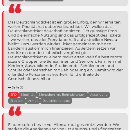
Das Deutschlandticket ist ein großer Erfolg, den wir erhalten
wollen. Priorität hat dabei Verlässlichkeit: Wir wollen das
Deutschlandticket dauerhaft anbieten. Der günstige Preis
und die einfache Nutzung sind das Erfolgsrezept des Tickets
– wir wollen, dass der Preis dauerhaft auf aktuellem Niveau
bleibt. Dazu werden wir das Ticket gemeinsam mit den
Ländern auskömmlich finanzieren. Außerdem setzen wir
uns für ein bundeseinheitlich vergünstigtes
Deutschlandticket zu einem reduzierten Preis für bestimmte
soziale Gruppen wie Seniorinnen und Senioren, Familien mit
Kindern, Auszubildende, Studierende, Schülerinnen und
Schüler oder Menschen mit Behinderung ein. Damit wird der
öffentliche Personennahverkehr für die Breite der
Gesellschaft bezahlbar.
Seite 35
SPD
Mobilität
Menschen mit Behinderungen
Ausbildung
Studium
Armut
Deutschlandticket
Frauen sollen besser vor Altersarmut geschützt werden. Wir
stärken die Anerkennung von Erziehungs- und Pflegezeiten