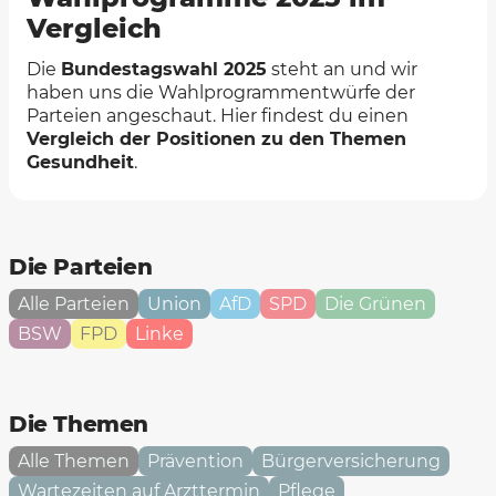
Vergleich
Die
Bundestagswahl 2025
steht an und wir
haben uns die Wahlprogrammentwürfe der
Parteien angeschaut. Hier findest du einen
Vergleich der Positionen zu den Themen
Gesundheit
.
Die Parteien
Alle Parteien
Union
AfD
SPD
Die Grünen
BSW
FPD
Linke
Die Themen
Alle Themen
Prävention
Bürgerversicherung
Wartezeiten auf Arzttermin
Pflege