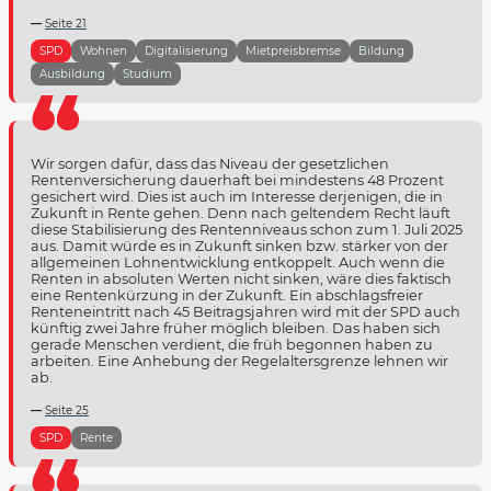
Seite 21
SPD
Wohnen
Digitalisierung
Mietpreisbremse
Bildung
Ausbildung
Studium
Wir sorgen dafür, dass das Niveau der gesetzlichen
Rentenversicherung dauerhaft bei mindestens 48 Prozent
gesichert wird. Dies ist auch im Interesse derjenigen, die in
Zukunft in Rente gehen. Denn nach geltendem Recht läuft
diese Stabilisierung des Rentenniveaus schon zum 1. Juli 2025
aus. Damit würde es in Zukunft sinken bzw. stärker von der
allgemeinen Lohnentwicklung entkoppelt. Auch wenn die
Renten in absoluten Werten nicht sinken, wäre dies faktisch
eine Rentenkürzung in der Zukunft. Ein abschlagsfreier
Renteneintritt nach 45 Beitragsjahren wird mit der SPD auch
künftig zwei Jahre früher möglich bleiben. Das haben sich
gerade Menschen verdient, die früh begonnen haben zu
arbeiten. Eine Anhebung der Regelaltersgrenze lehnen wir
ab.
Seite 25
SPD
Rente