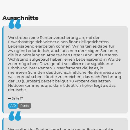
Ausschnitte
Wir streben eine Rentenversicherung an, mit der
Erwerbstätige sich wieder einen finanziell gesicherten
Lebensabend erarbeiten können. Wir halten es dabei für
zwingend erforderlich, auch unseren derzeitigen Senioren,
die in einem langen Arbeitsleben unser Land und unseren
Wohlstand aufgebaut haben, einen Lebensabend in Würde
zu ermöglichen. Dazu gehört vor allem eine signifikante
Erhöhung ihrer Renten. Unser ferneres Ziel ist es, in
mehreren Schritten das durchschnittliche Rentenniveau der
westeuropäischen Länder zu erreichen, das nach Rechnung
der EU (Eurostat) derzeit bei gut 70 Prozent des letzten
Nettoeinkommens und damit deutlich höher liegt als das
deutsche.
Seite 17
AfD
Rente
Wir wollen der Rentenversicherung mehr Beitragszahler