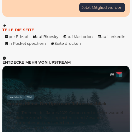
Jetzt Mitglied werden
TEILE DIE SEITE
per E-Mail
auf Bluesky
auf Mastodon
auf LinkedIn
in Pocket speichern
Seite drucken
ENTDECKE MEHR VON UPSTREAM
Rückblick
2021
Corona, Klima: Der Upstream-Jahresrückblick
Unsere Themen des Jahres 2021: Corona und der Klimwandel.
Wir blicken zurück, wie Ungleichheit und Gesundheit
zusammenhingen und sprechen mit zwei
Medizinsoziolog:innen.