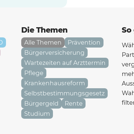
Die Themen
So 
D
Alle Themen
Prävention
Wäh
Bürgerversicherung
Part
Wartezeiten auf Arzttermin
ver
Pflege
meh
Krankenhausreform
Aus
Wah
Selbstbestimmungsgesetz
filte
Bürgergeld
Rente
Studium