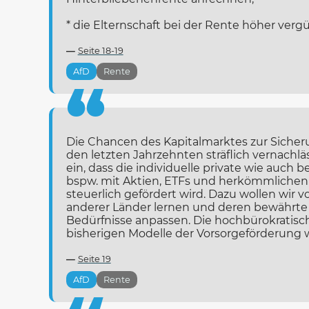
* die Elternschaft bei der Rente höher verg
Seite 18-19
AfD
Rente
Die Chancen des Kapitalmarktes zur Siche
den letzten Jahrzehnten sträflich vernachläss
ein, dass die individuelle private wie auch b
bspw. mit Aktien, ETFs und herkömmlichen
steuerlich gefördert wird. Dazu wollen wir 
anderer Länder lernen und deren bewährte
Bedürfnisse anpassen. Die hochbürokrati
bisherigen Modelle der Vorsorgeförderung w
Seite 19
AfD
Rente