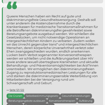
Queere Menschen haben ein Recht auf gute und
diskriminierungsfreie Gesundheitsversorgung. Deshalb soll
unter anderem die Kostenübernahme durch die
Krankenkassen für medizinische Transitionsmaßnahmen für
alle Betroffenen diskriminierungsfrei gewährleistet sowie
Beratungsangebote ausgebaut werden. Wir schließen die
Gesetzeslücken, um nicht notwendige Operationen an
intergeschlechtlichen Kindern zu verbieten. Zudem wollen
wir das Unrecht gegenüber trans* und intergeschlechtlichen
Menschen, deren körperliche Unversehrtheit verletzt oder
Ehen zwangsgeschieden wurden, endlich anerkennen.
Lücken beim Verbot sogenannter Konversionstherapien
werden wir schließen und die Aufklärungsarbeit über HIV
sowie andere sexuell übertragbare Krankheiten und aktuelle
Behandlungs- und Präventionsmöglichkeiten bei Ärzt*innen
vorantreiben. Wir ermöglichen den diskriminierungsfreien
Zugang zu reproduktionsmedizinischen Leistungen für alle
und stärken die diskriminierungssensible Weiterbildung von
Mitarbeitenden bei der Versorgung rund um
Schwangerschaft und Geburt.
Seite 121-122
Die Grünen
Selbstbestimmungsgesetz
Gesundheitsleistungen
Beratungsangebote ausbauen
Konversionstherapien
Aufklärung