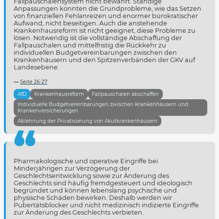
Fallpauschalensystem nicht bewährt. Ständige
Anpassungen konnten die Grundprobleme, wie das Setzen
von finanziellen Fehlanreizen und enormer bürokratischer
Aufwand, nicht beseitigen. Auch die anstehende
Krankenhausreform ist nicht geeignet, diese Probleme zu
lösen. Notwendig ist die vollständige Abschaffung der
Fallpauschalen und mittelfristig die Rückkehr zu
individuellen Budgetvereinbarungen zwischen den
Krankenhäusern und den Spitzenverbänden der GKV auf
Landesebene.
Seite 26-27
AfD
Krankenhausreform
Fallpauschalen abschaffen
Individuelle Budgetvereinbarungen zwischen Krankenhäusern und
Krankenversicherungen
Ablehnung der Privatisierung von Akutkrankenhäusern
Pharmakologische und operative Eingriffe bei
Minderjährigen zur Verzögerung der
Geschlechtsentwicklung sowie zur Änderung des
Geschlechts sind häufig fremdgesteuert und ideologisch
begründet und können lebenslang psychische und
physische Schäden bewirken. Deshalb werden wir
Pubertätsblocker und nicht medizinisch indizierte Eingriffe
zur Änderung des Geschlechts verbieten.