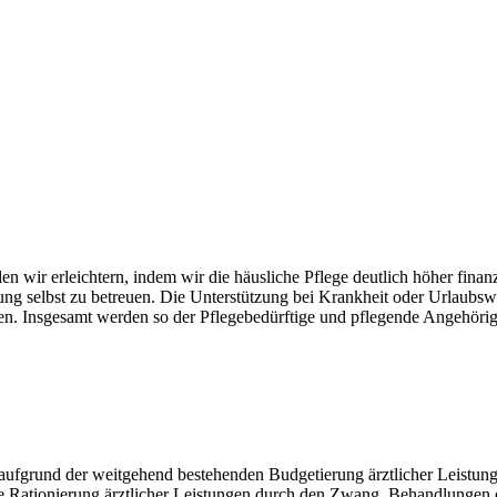
n wir erleichtern, indem wir die häusliche Pflege deutlich höher finanz
ung selbst zu betreuen. Die Unterstützung bei Krankheit oder Urlaubs
n. Insgesamt werden so der Pflegebedürftige und pflegende Angehörige b
 aufgrund der weitgehend bestehenden Budgetierung ärztlicher Leistun
Die Rationierung ärztlicher Leistungen durch den Zwang, Behandlungen