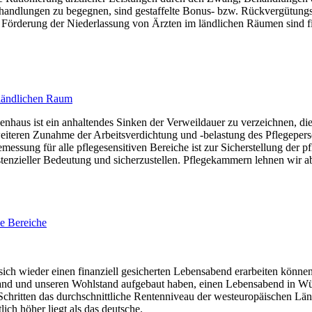
ndlungen zu begegnen, sind gestaffelte Bonus- bzw. Rückvergütungssys
 Förderung der Niederlassung von Ärzten im ländlichen Räumen sind fin
 ländlichen Raum
haus ist ein anhaltendes Sinken der Verweildauer zu verzeichnen, die
er weiteren Zunahme der Arbeitsverdichtung und -belastung des Pflege
emessung für alle pflegesensitiven Bereiche ist zur Sicherstellung der
enzieller Bedeutung und sicherzustellen. Pflegekammern lehnen wir ab, 
ve Bereiche
sich wieder einen finanziell gesicherten Lebensabend erarbeiten können
 Land und unseren Wohlstand aufgebaut haben, einen Lebensabend in Wür
 Schritten das durchschnittliche Rentenniveau der westeuropäischen Lä
ich höher liegt als das deutsche.