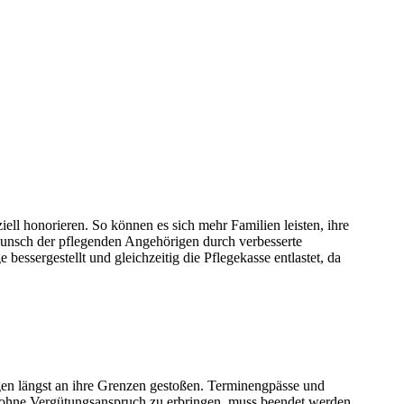
iell honorieren. So können es sich mehr Familien leisten, ihre
wunsch der pflegenden Angehörigen durch verbesserte
essergestellt und gleichzeitig die Pflegekasse entlastet, da
gen längst an ihre Grenzen gestoßen. Terminengpässe und
 ohne Vergütungsanspruch zu erbringen, muss beendet werden.