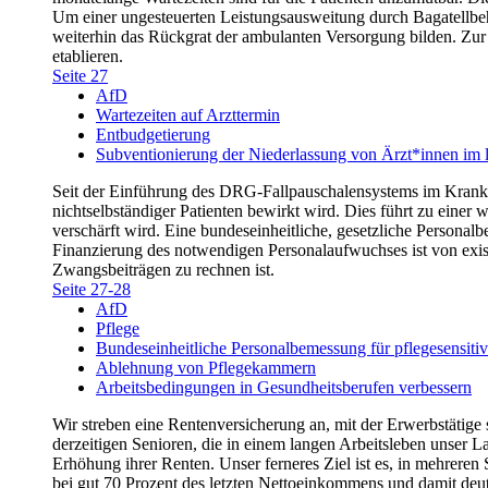
Um einer ungesteuerten Leistungsausweitung durch Bagatellbeha
weiterhin das Rückgrat der ambulanten Versorgung bilden. Zur
etablieren.
Seite 27
AfD
Wartezeiten auf Arzttermin
Entbudgetierung
Subventionierung der Niederlassung von Ärzt*innen im
Seit der Einführung des DRG-Fallpauschalensystems im Kranken
nichtselbständiger Patienten bewirkt wird. Dies führt zu ein
verschärft wird. Eine bundeseinheitliche, gesetzliche Personalb
Finanzierung des notwendigen Personalaufwuchses ist von exist
Zwangsbeiträgen zu rechnen ist.
Seite 27-28
AfD
Pflege
Bundeseinheitliche Personalbemessung für pflegesensiti
Ablehnung von Pflegekammern
Arbeitsbedingungen in Gesundheitsberufen verbessern
Wir streben eine Rentenversicherung an, mit der Erwerbstätige 
derzeitigen Senioren, die in einem langen Arbeitsleben unser
Erhöhung ihrer Renten. Unser ferneres Ziel ist es, in mehreren
bei gut 70 Prozent des letzten Nettoeinkommens und damit deutl