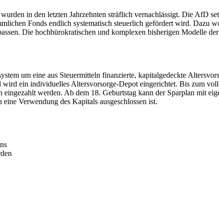
den in den letzten Jahrzehnten sträflich vernachlässigt. Die AfD setzt
mmlichen Fonds endlich systematisch steuerlich gefördert wird. Dazu w
passen. Die hochbürokratischen und komplexen bisherigen Modelle der
ystem um eine aus Steuermitteln finanzierte, kapitalgedeckte Altersvor
 wird ein individuelles Altersvorsorge-Depot eingerichtet. Bis zum vol
n eingezahlt werden. Ab dem 18. Geburtstag kann der Sparplan mit eig
n eine Verwendung des Kapitals ausgeschlossen ist.
uns
rden