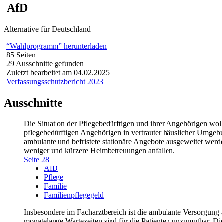
AfD
Alternative für Deutschland
“Wahlprogramm” herunterladen
85 Seiten
29 Ausschnitte gefunden
Zuletzt bearbeitet am 04.02.2025
Verfassungsschutzbericht 2023
Ausschnitte
Die Situation der Pflegebedürftigen und ihrer Angehörigen wolle
pflegebedürftigen Angehörigen in vertrauter häuslicher Umgeb
ambulante und befristete stationäre Angebote ausgeweitet werde
weniger und kürzere Heimbetreuungen anfallen.
Seite 28
AfD
Pflege
Familie
Familienpflegegeld
Insbesondere im Facharztbereich ist die ambulante Versorgung
monatelange Wartezeiten sind für die Patienten unzumutbar. 