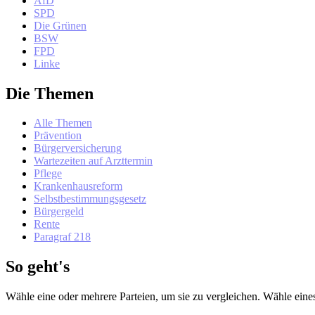
AfD
SPD
Die Grünen
BSW
FPD
Linke
Die Themen
Alle Themen
Prävention
Bürgerversicherung
Wartezeiten auf Arzttermin
Pflege
Krankenhausreform
Selbstbestimmungsgesetz
Bürgergeld
Rente
Paragraf 218
So geht's
Wähle eine oder mehrere Parteien, um sie zu vergleichen. Wähle ein