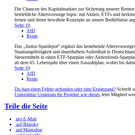
Die Chancen des Kapitalmarktes zur Sicherung unserer Renten wur
betriebliche Altersvorsorge bspw. mit Aktien, ETFs und herkö
lernen und deren bewährte Konzepte an unsere Bedürfnisse an
Seite 19
AfD
Rente
Das „Junior-Spardepot“ ergänzt das bestehende Altersvorsorges
Staatsangehörigkeit und dauerhaftem Aufenthalt in Deutschland
Steuermitteln in einen ETF-Sparplan oder Aktienfonds-Sparpla
ab dem 65. Lebensjahr über einen Auszahlplan, wobei bis dahi
Seite 19
AfD
Rente
Du hast einen Fehler gefunden oder eine Ergänzung?
Schreib 
Unterstütze Upstream für Projekte wie dieses
Jetzt Mitglied we
Teile die Seite
per E-Mail
auf Bluesky
auf Mastodon